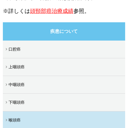
※詳しくは
頭頸部癌治療成績
参照。
疾患について
口腔癌
上咽頭癌
中咽頭癌
下咽頭癌
喉頭癌