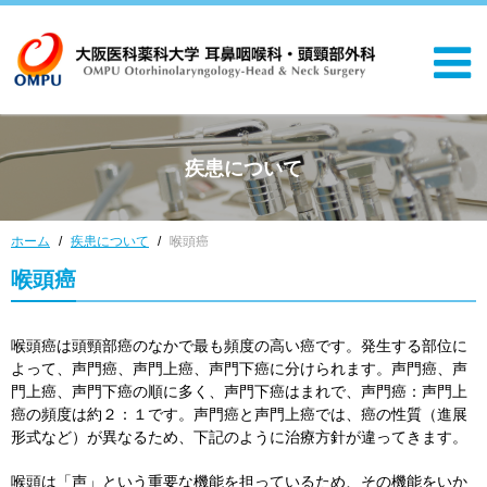
疾患について
ホーム
疾患について
喉頭癌
喉頭癌
喉頭癌は頭頸部癌のなかで最も頻度の高い癌です。発生する部位に
よって、声門癌、声門上癌、声門下癌に分けられます。声門癌、声
門上癌、声門下癌の順に多く、声門下癌はまれで、声門癌：声門上
癌の頻度は約２：１です。声門癌と声門上癌では、癌の性質（進展
形式など）が異なるため、下記のように治療方針が違ってきます。
喉頭は「声」という重要な機能を担っているため、その機能をいか