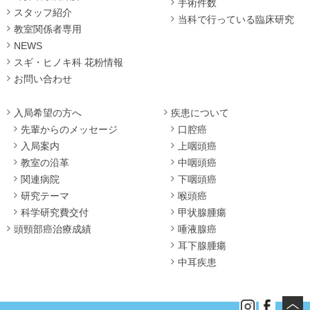
手術件数
スタッフ紹介
当科で行っている臨床研究
教室関係者専用
NEWS
スギ・ヒノキ科 花粉情報
お問い合わせ
入局希望の方へ
疾患について
先輩からのメッセージ
口腔癌
入局案内
上咽頭癌
教室の沿革
中咽頭癌
関連病院
下咽頭癌
研究テーマ
喉頭癌
科学研究費交付
甲状腺腫瘍
頭頸部癌治療成績
唾液腺癌
耳下腺腫瘍
中耳疾患