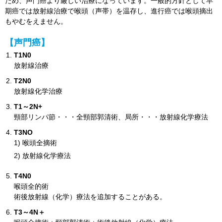
ため、声門癌より厳しい治療になっています。一般的方針として早
期癌では放射線治療で喉頭（声帯）を温存し、進行癌では喉頭摘出
もやむをえません。
【声門癌】
T1N0
放射線治療
T2N0
放射線化学治療
T1～2N+
頸部リンパ節・・・全頸部郭清術、局所・・・放射線化学療法
T3NO
喉頭全摘術
放射線化学療法
T4N0
喉頭全的術
術後放射線（化学）療法を追加することがある。
T3～4N＋