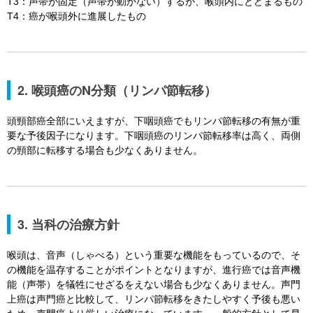
T3：声帯が固定（声帯が動かない）するが、喉頭内にとどまるもの
T4：癌が喉頭外に進展したもの
2. 喉頭癌のN分類（リンパ節転移）
頭頸部癌全部にいえますが、下咽頭癌でもリンパ節転移の有無が重
要な予後因子になります。下咽頭癌のリンパ節転移率は高く、両側
の頸部に転移する場合も少なくありません。
3. 当科の治療方針
喉頭は、音声（しゃべる）という重要な機能をもっているので、そ
の機能を温存することがポイントとなりますが、進行癌では音声機
能（声帯）を犠牲にせざるをえない場合も少なくありません。声門
上癌は声門癌と比較して、リンパ節転移をきたしやすく予後も悪い