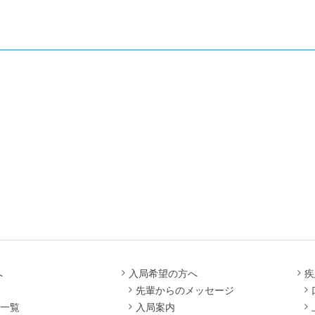
へ
入局希望の方へ
疾
先輩からのメッセージ
一覧
入局案内