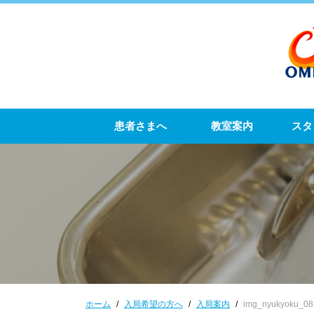
患者さまへ
教室案内
スタ
ホーム
入局希望の方へ
入局案内
img_nyukyoku_08