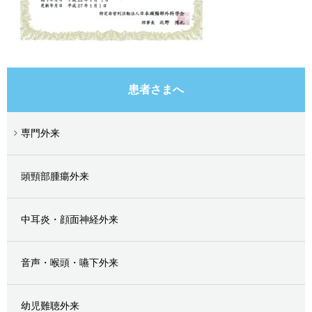
患者さまへ
専門外来
頭頸部腫瘍外来
中耳炎・顔面神経外来
音声・喉頭・嚥下外来
幼児難聴外来