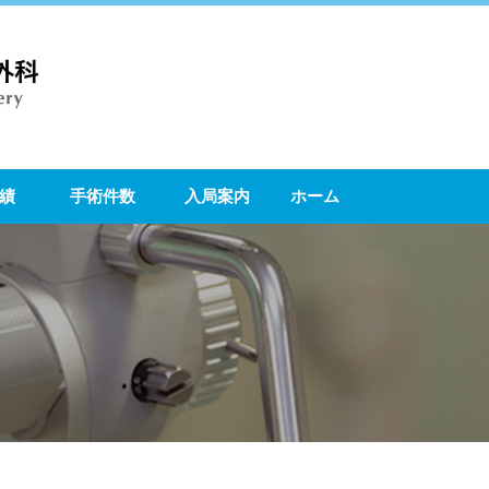
績
手術件数
入局案内
ホーム