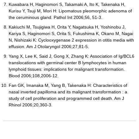
Kuwabara H, Haginomori S, Takamaki A, Ito K, Takenaka H,
Kurisu Y, Tsuji M, Mori H: Lipomatous pleomorphic adenoma of
the ceruminous gland. Pathol Int 2006;56, 51-3.
Kakiuchi M, Tsujigiwa H, Orita Y, Nagatsuka H, Yoshinobu J,
Kariya S, Haginomori S, Orita S, Fukushima K, Okano M, Nagai
N, Nishizaki K: Cyclooxygenase 2 expression in otitis media with
effusion. Am J Otolaryngol 2006;27,81-5.
Yang X, Lee K, Said J, Gong X, Zhang K: Association of Ig/BCL6
translocations with germinal center B lymphocytes in human
lymphoid tissues: implications for malignant transformation.
Blood 2006;108,2006-12.
Fan GK, Imanaka M, Yang B, Takenaka H: Characteristics of
nasal inverted papilloma and its malignant transformation : a
study of cell proliferation and programmed cell death. Am J
Rhinol 2006;20,360-3.