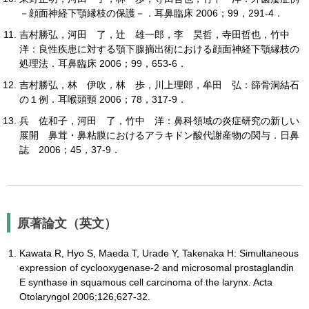
－顔面神経下顎縁枝の保護－．耳鼻臨床 2006；99，291-4．
吉村勝弘，河田 了，辻 雄一郎，李 昊哲，寺田哲也，竹中
洋：良性疾患に対する顎下腺摘出術における顔面神経下顎縁枝の
処理法．耳鼻臨床 2006；99，653-6．
吉村勝弘，林 伊吹，林 歩，川上理郎，牟田 弘：篩骨洞結石
の１例．耳喉頭頸 2006；78，317-9．
兵 佐和子，河田 了，竹中 洋：鼻科領域の炎症研究の新しい
展開 鼻茸・鼻粘膜におけるアラキドン酸代謝産物の関与．日鼻
誌 2006；45，37-9．
原著論文（英文）
Kawata R, Hyo S, Maeda T, Urade Y, Takenaka H: Simultaneous
expression of cyclooxygenase-2 and microsomal prostaglandin
E synthase in squamous cell carcinoma of the larynx. Acta
Otolaryngol 2006;126,627-32.