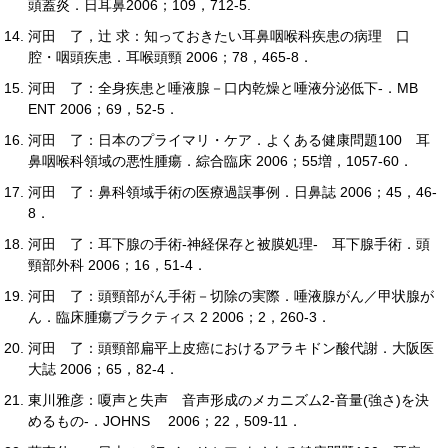
頭蓋炎．日耳鼻2006；109，712-5.
河田 了，辻 求：知っておきたい耳鼻咽喉科疾患の病理 口
腔・咽頭疾患．耳喉頭頸 2006；78，465-8．
河田 了：全身疾患と唾液腺－口内乾燥と唾液分泌低下-．MB
ENT 2006；69，52-5．
河田 了：日本のプライマリ・ケア．よくある健康問題100 耳
鼻咽喉科領域の悪性腫瘍．綜合臨床 2006；55増，1057-60．
河田 了：鼻科領域手術の医療過誤事例．日鼻誌 2006；45，46-
8．
河田 了：耳下腺の手術-神経保存と被膜処理- 耳下腺手術．頭
頸部外科 2006；16，51-4．
河田 了：頭頸部がん手術－切除の実際．唾液腺がん／甲状腺が
ん．臨床腫瘍プラクティス 2 2006；2，260-3．
河田 了：頭頸部扁平上皮癌におけるアラキドン酸代謝．大阪医
大誌 2006；65，82-4．
東川雅彦：嗄声と失声 音声形成のメカニズム2-音量(強さ)を決
めるもの-．JOHNS 2006；22，509-11．