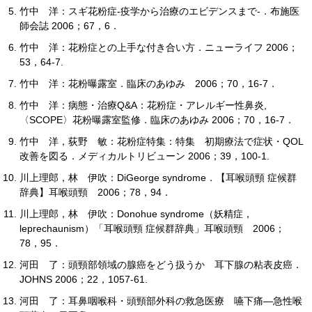
竹中 洋：スギ花粉症-疫学から治療のエビデンスまで-．布施医
師会誌 2006；67，6．
竹中 洋：花粉症との上手な付き合い方．ニューライフ 2006；
53，64-7.
竹中 洋：花粉曝露室．臨床のあゆみ 2006；70，16-7．
竹中 洋：病態・治療Q&A：花粉症・アレルギー性鼻炎,
〈SCOPE〉花粉曝露室監修．臨床のあゆみ 2006；70，16-7．
竹中 洋，荻野 敏：花粉症特集：特集 初期療法で症状・QOL
改善を図る．メディカルトリビューン 2006；39，100-1.
川上理郎，林 伊吹：DiGeorge syndrome．【耳喉頭頸 症候群
辞典】耳喉頭頸 2006；78，94．
川上理郎，林 伊吹：Donohue syndrome（妖精症，
leprechaunism）「耳喉頭頸 症候群辞典」耳喉頭頸 2006；
78，95．
河田 了：頭頸部領域の腺癌をどう扱うか 耳下腺の粘表皮癌．
JOHNS 2006；22，1057-61.
河田 了：耳鼻咽喉科・頭頸部外科の救急医療 嚥下痛―急性喉