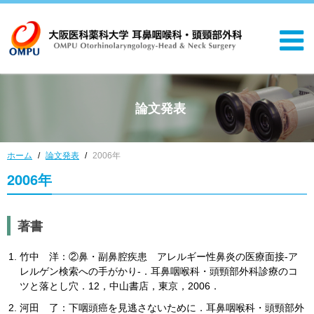
論文発表
ホーム
論文発表
2006年
2006年
著書
竹中 洋：②鼻・副鼻腔疾患 アレルギー性鼻炎の医療面接-ア
レルゲン検索への手がかり-．耳鼻咽喉科・頭頸部外科診療のコ
ツと落とし穴．12，中山書店，東京，2006．
河田 了：下咽頭癌を見逃さないために．耳鼻咽喉科・頭頸部外