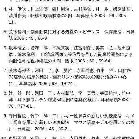
林 伊吹，川上理郎，西川周治，吉村勝弘，林 歩，櫟原健吾，
清川裕美：転移性喉頭腫瘍の2例．耳鼻臨床 2006；99，305-
11．
荒木倫利：副鼻腔炎に対する処置のエビデンス 保存療法．日鼻
誌 2006；45，66-9．
坂本理之，管澤 淳，平尾真実，江富朋彦，奥英 弘，池田恒
彦，荒木倫利：Ｔ2強調画像で等信号を呈した副鼻腔嚢胞による
両眼性鼻性視神経症の１例．臨眼 2006；60，59-64．
荒木南都子，河田 了, 李 昊哲，寺田哲也, 竹中 洋：口腔癌
73症例の臨床的検討－頸部リンパ節転移の診断と治療を中心
に-．耳鼻臨床 2006；99，19-24．
辻 雄一郎，河田 了，吉村勝弘，李 昊哲，寺田哲也，竹中
洋：耳下腺ワルチン腫瘍54症例の臨床的検討．耳喉頭頸2006；
78，777-81．
寺田哲也，竹中 洋：アレルギー性鼻炎の新しい免疫療法 キメ
ラ蛋白を用いた新しい免疫療法 マウス喘息モデルを用いての検
討．日鼻誌 2006；45，90-2．
東野正明，河田 了，林 歩，寺田哲也，竹中 洋：外歯瘻症例