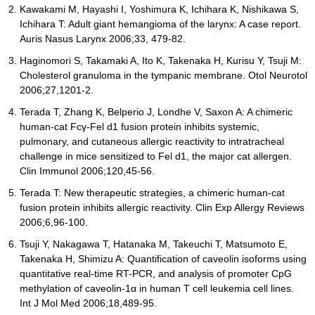
Kawakami M, Hayashi I, Yoshimura K, Ichihara K, Nishikawa S,
Ichihara T: Adult giant hemangioma of the larynx: A case report.
Auris Nasus Larynx 2006;33, 479-82.
Haginomori S, Takamaki A, Ito K, Takenaka H, Kurisu Y, Tsuji M:
Cholesterol granuloma in the tympanic membrane. Otol Neurotol
2006;27,1201-2.
Terada T, Zhang K, Belperio J, Londhe V, Saxon A: A chimeric
human-cat Fcγ-Fel d1 fusion protein inhibits systemic,
pulmonary, and cutaneous allergic reactivity to intratracheal
challenge in mice sensitized to Fel d1, the major cat allergen.
Clin Immunol 2006;120,45-56.
Terada T: New therapeutic strategies, a chimeric human-cat
fusion protein inhibits allergic reactivity. Clin Exp Allergy Reviews
2006;6,96-100.
Tsuji Y, Nakagawa T, Hatanaka M, Takeuchi T, Matsumoto E,
Takenaka H, Shimizu A: Quantification of caveolin isoforms using
quantitative real-time RT-PCR, and analysis of promoter CpG
methylation of caveolin-1α in human T cell leukemia cell lines.
Int J Mol Med 2006;18,489-95.