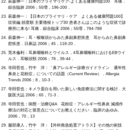
萩森伸一：日本のプライマリケア-よくある健康問題100 耳痛．
綜合臨牀 2006；55増，196-200．
萩森伸一：【日本のプライマリ・ケア よくある健康問題100】
症状編 頻度順 主要徴候トップ30 患者さんはこのような症状で診
療所に来る! 耳痛．綜合臨床 2006；55増，784-788
萩森伸一：耳・喉喉頭からみた鼻副鼻腔疾患 耳からみた鼻副鼻
腔疾患．日鼻誌 2006；45，118-20．
荒木倫利：耳鼻咽喉科とウイルス，4耳鼻咽喉科におけるEBウイ
ルス．耳喉頭頸 2006；78，39-44．
寺田哲也，竹中 洋：「鼻アレルギー診療ガイドライン 通年性
鼻炎と花粉症」についての話題（Current Review）．Allergia
Trends 2006；8，10-3．
寺田哲也：キメラ蛋白を用いた新しい免疫療法に関する検討．大
阪医大誌 2006；65，71-3．
寺田哲也：病態・治療Q&A 花粉症・アレルギー性鼻炎 減感作
療法の対応と留意点についてお教えください．臨床のあゆみ,
2006，70，13
服部康人，竹中 洋：【外科救急処置アトラス】その他の術技