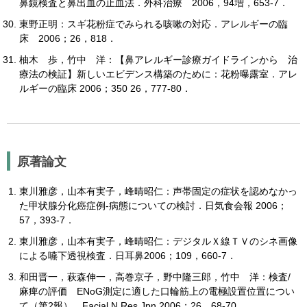
鼻鏡検査と鼻出血の止血法．外科治療 2006，94増，653-7．
東野正明：スギ花粉症でみられる咳嗽の対応．アレルギーの臨
床 2006；26，818．
柚木 歩，竹中 洋：【鼻アレルギー診療ガイドラインから 治
療法の検証】新しいエビデンス構築のために：花粉曝露室．アレ
ルギーの臨床 2006；350 26，777-80．
原著論文
東川雅彦，山本有実子，峰晴昭仁：声帯固定の症状を認めなかっ
た甲状腺分化癌症例-病態についての検討．日気食会報 2006；
57，393-7．
東川雅彦，山本有実子，峰晴昭仁：デジタルＸ線ＴＶのシネ画像
による嚥下透視検査．日耳鼻2006；109，660-7．
和田晋一，萩森伸一，高巻京子，野中隆三郎，竹中 洋：検査/
麻痺の評価 ENoG測定に適した口輪筋上の電極設置位置につい
て（第2報）．Facial N Res Jpn 2006；26，68-70．