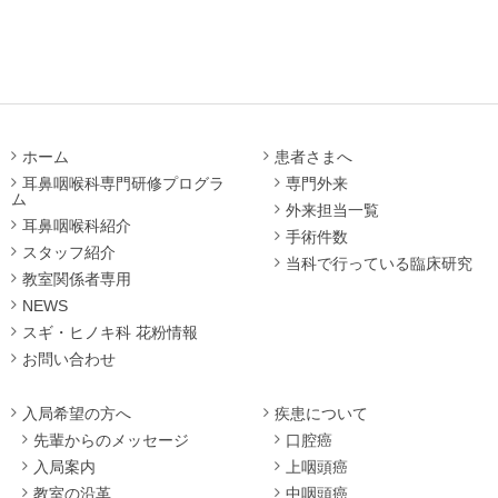
ホーム
患者さまへ
耳鼻咽喉科専門研修プログラ
専門外来
ム
外来担当一覧
耳鼻咽喉科紹介
手術件数
スタッフ紹介
当科で行っている臨床研究
教室関係者専用
NEWS
スギ・ヒノキ科 花粉情報
お問い合わせ
入局希望の方へ
疾患について
先輩からのメッセージ
口腔癌
入局案内
上咽頭癌
教室の沿革
中咽頭癌