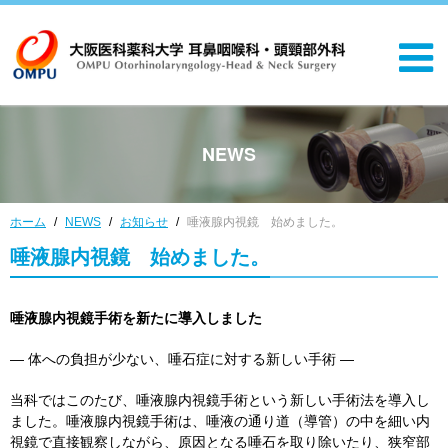
NEWS
ホーム
NEWS
お知らせ
唾液腺内視鏡 始めました。
唾液腺内視鏡 始めました。
唾液腺内視鏡手術を新たに導入しました
― 体への負担が少ない、唾石症に対する新しい手術
―
当科ではこのたび、唾液腺内視鏡手術という新しい手術法を導入し
ました。唾液腺内視鏡手術は、唾液の通り道（導管）の中を細い内
視鏡で直接観察しながら、原因となる唾石を取り除いたり、狭窄部