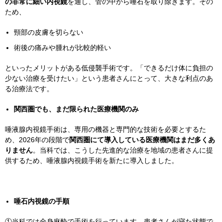
の非常に細い内視鏡
を通し、管の中から唾石を取り除きます。その
ため、
頸部の皮膚を切らない
術後の痛みや腫れが比較的軽い
といったメリットがある低侵襲手術です。「できるだけ体に負担の
少ない治療を受けたい」という患者さんにとって、大きな利点のあ
る治療法です。
関西圏でも、まだ限られた医療機関のみ
唾液腺内視鏡手術は、専用の機器と専門的な技術を必要とするた
め、
2026
年の段階で
関西圏にて導入している医療機関はまだ多くあ
りません
。当科では、こうした先進的な治療を地域の患者さんに提
供するため、唾液腺内視鏡手術を新たに導入しました。
唾石内視鏡の手順
①当科では全身麻酔で手術を行っています。患者さんが寝た状態で