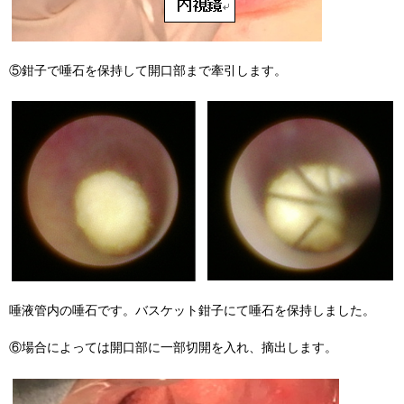
⑤鉗子で唾石を保持して開口部まで牽引します。
唾液管内の唾石です。バスケット鉗子にて唾石を保持しました。
⑥場合によっては開口部に一部切開を入れ、摘出します。