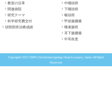
教室の沿革
中咽頭癌
関連病院
下咽頭癌
研究テーマ
喉頭癌
科学研究費交付
甲状腺腫瘍
頭頸部癌治療成績
唾液腺癌
耳下腺腫瘍
中耳疾患
Copyright© 2017 OMPU Otorhinolaryngology-Head & surgery, Japan. All Rights
Reserved.