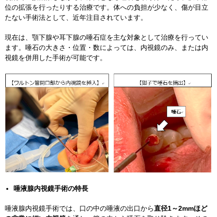
位の拡張を行ったりする治療です。体への負担が少なく、傷が目立
たない手術法として、近年注目されています。
現在は、顎下腺や耳下腺の唾石症を主な対象として治療を行ってい
ます。唾石の大きさ・位置・数によっては、内視鏡のみ、または内
視鏡を併用した手術が可能です。
唾液腺内視鏡手術の特長
唾液腺内視鏡手術では、口の中の唾液の出口から
直径
1
～
2mm
ほど