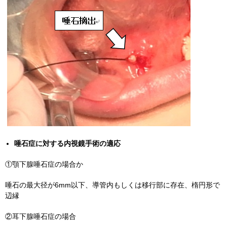
唾石症に対する内視鏡手術の適応
①顎下腺唾石症の場合か
唾石の最大径が
6mm
以下、導管内もしくは移行部に存在、楕円形で
辺縁
②耳下腺唾石症の場合