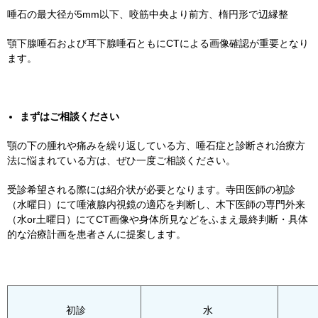
唾石の最大径が
5mm
以下、咬筋中央より前方、楕円形で辺縁整
顎下腺唾石および耳下腺唾石ともに
CT
による画像確認が重要となり
ます。
まずはご相談ください
顎の下の腫れや痛みを繰り返している方、唾石症と診断され治療方
法に悩まれている方は、ぜひ一度ご相談ください。
受診希望される際には紹介状が必要となります。寺田医師の初診
（水曜日）にて唾液腺内視鏡の適応を判断し、木下医師の専門外来
（水
or
土曜日）にて
CT
画像や身体所見などをふまえ最終判断・具体
的な治療計画を患者さんに提案します。
初診
水